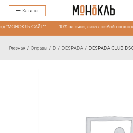
Каталог
од "МОНОКЛЬ САЙТ"" -10% на очки, линзы любой сложнос
Главная
Оправы
D
DESPADA
DESPADA CLUB DSC5
/
/
/
/