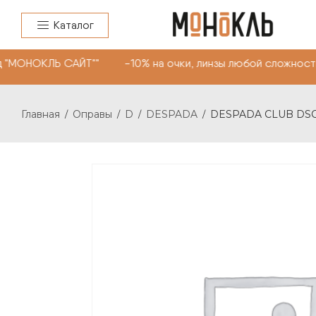
Каталог
 "МОНОКЛЬ САЙТ"" -10% на очки, линзы любой сложности
Главная
Оправы
D
DESPADA
DESPADA CLUB DSC5
/
/
/
/