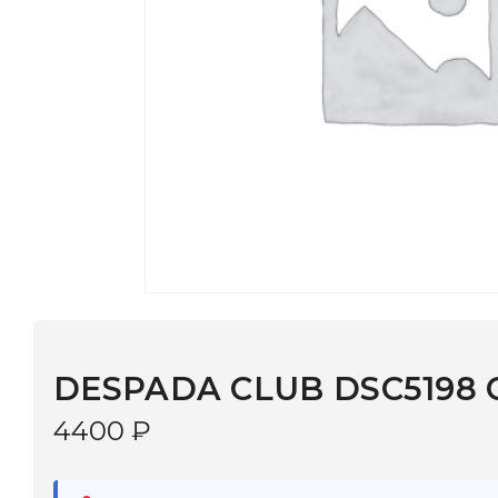
DESPADA CLUB DSC5198 С:1
4400
₽
В наличии
в 9 салонах Иркутска и Шелехова |
Дост
МОНОКЛЬ САЙТ
3–5 дней |
Промокод
— скидка 10%