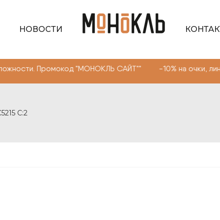
НОВОСТИ
КОНТА
Промокод "МОНОКЛЬ САЙТ"" -10% на очки, линзы любой 
215 С:2