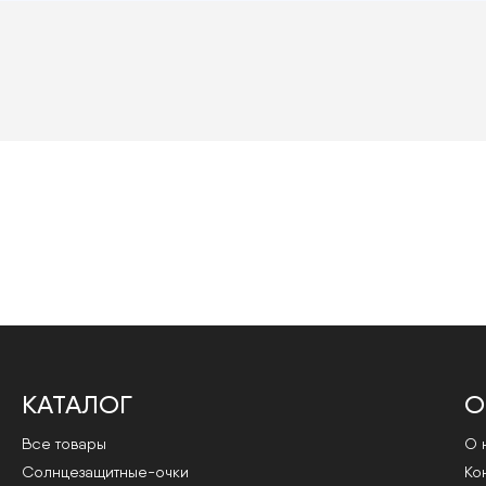
КАТАЛОГ
О
Все товары
О 
Cолнцезащитные-очки
Ко