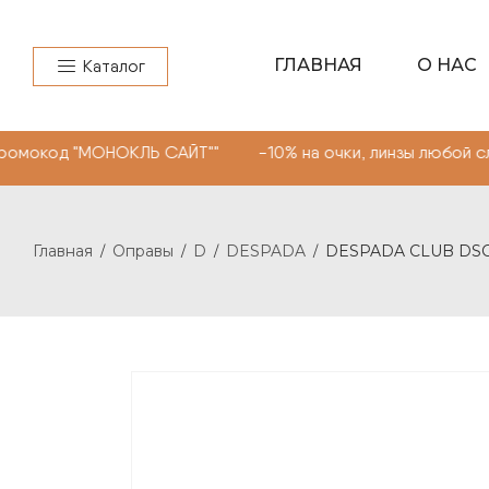
ГЛАВНАЯ
О НАС
Каталог
МОНОКЛЬ САЙТ"" -10% на очки, линзы любой сложности. 
Главная
Оправы
D
DESPADA
DESPADA CLUB DSC5
/
/
/
/