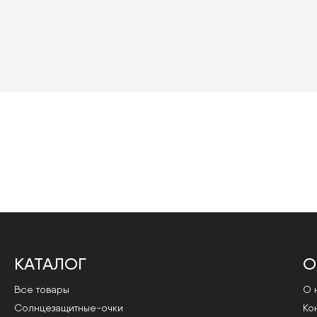
КАТАЛОГ
О
Все товары
О 
Cолнцезащитные-очки
Ко