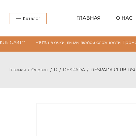
ГЛАВНАЯ
О НАС
Каталог
" -10% на очки, линзы любой сложности. Промокод "МОН
Главная
Оправы
D
DESPADA
DESPADA CLUB DSC5
/
/
/
/