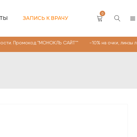
0
КТЫ
ЗАПИСЬ К ВРАЧУ
мокод "МОНОКЛЬ САЙТ"" -10% на очки, линзы любой слож