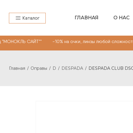
ГЛАВНАЯ
О НАС
Каталог
 САЙТ"" -10% на очки, линзы любой сложности. Промоко
Главная
Оправы
D
DESPADA
DESPADA CLUB DSC5
/
/
/
/