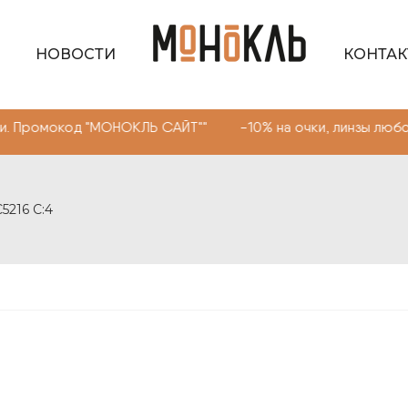
НОВОСТИ
КОНТА
д "МОНОКЛЬ САЙТ"" -10% на очки, линзы любой сложност
216 С:4