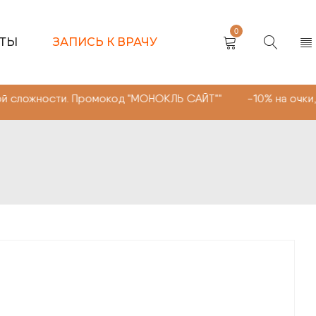
0
КТЫ
ЗАПИСЬ К ВРАЧУ
и. Промокод "МОНОКЛЬ САЙТ"" -10% на очки, линзы любо