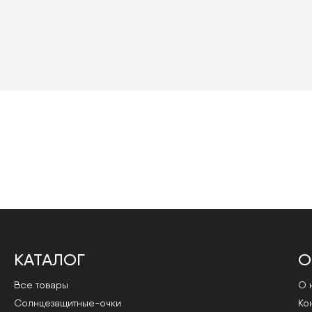
КАТАЛОГ
О
Все товары
О 
Cолнцезащитные-очки
Ко