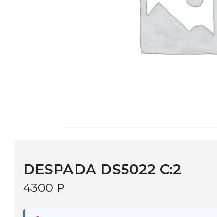
DESPADA DS5022 С:2
4300
₽
В наличии
в 9 салонах Иркутска и Шелехова |
Дост
МОНОКЛЬ САЙТ
3–5 дней |
Промокод
— скидка 10%