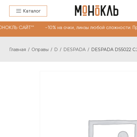
Каталог
НОКЛЬ САЙТ"" -10% на очки, линзы любой сложности. П
Главная
Оправы
D
DESPADA
DESPADA DS5022 С:
/
/
/
/