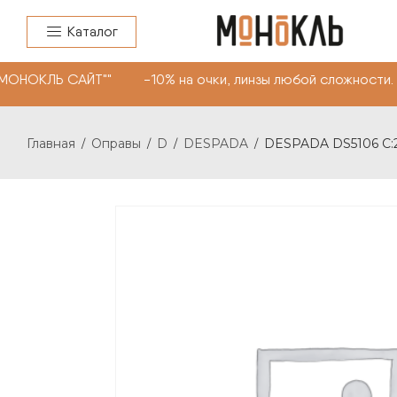
Каталог
"МОНОКЛЬ САЙТ"" -10% на очки, линзы любой сложности.
Главная
Оправы
D
DESPADA
DESPADA DS5106 С:
/
/
/
/