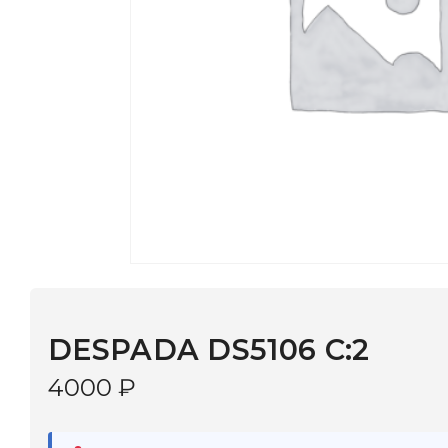
DESPADA DS5106 С:2
4000
₽
В наличии
в 9 салонах Иркутска и Шелехова |
Дост
МОНОКЛЬ САЙТ
3–5 дней |
Промокод
— скидка 10%