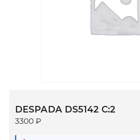
DESPADA DS5142 С:2
3300
₽
В наличии
в 9 салонах Иркутска и Шелехова |
Дост
МОНОКЛЬ САЙТ
3–5 дней |
Промокод
— скидка 10%