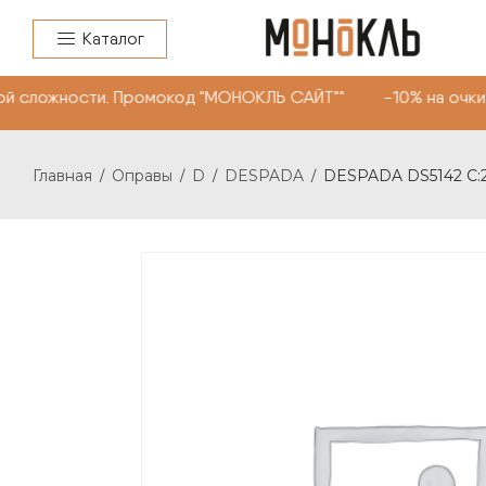
Каталог
й сложности. Промокод "МОНОКЛЬ САЙТ"" -10% на очки, 
Главная
Оправы
D
DESPADA
DESPADA DS5142 С:
/
/
/
/