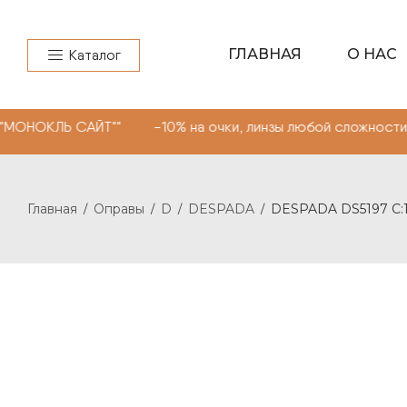
ГЛАВНАЯ
О НАС
Каталог
САЙТ"" -10% на очки, линзы любой сложности. Промокод
Главная
Оправы
D
DESPADA
DESPADA DS5197 С:
/
/
/
/