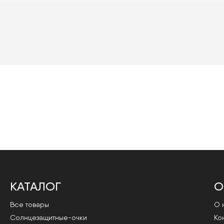
КАТАЛОГ
О
Все товары
О 
Cолнцезащитные-очки
Ко