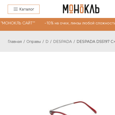
Каталог
"МОНОКЛЬ САЙТ"" -10% на очки, линзы любой сложности.
Главная
Оправы
D
DESPADA
DESPADA DS5197 С:
/
/
/
/