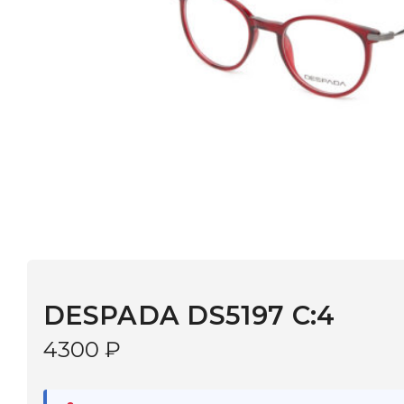
DESPADA DS5197 С:4
4300
₽
В наличии
в 9 салонах Иркутска и Шелехова |
Дост
МОНОКЛЬ САЙТ
3–5 дней |
Промокод
— скидка 10%
В КОРЗИНУ