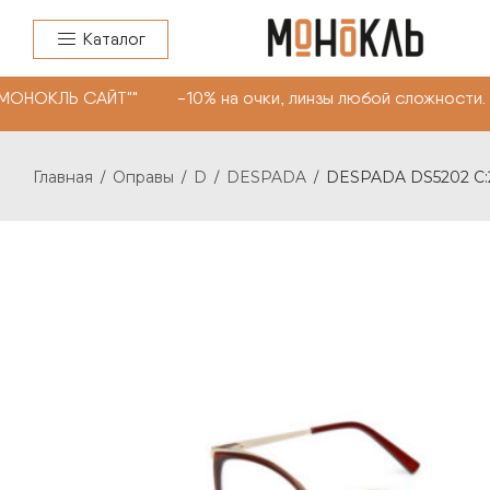
Каталог
"МОНОКЛЬ САЙТ"" -10% на очки, линзы любой сложности.
Главная
Оправы
D
DESPADA
DESPADA DS5202 С:
/
/
/
/