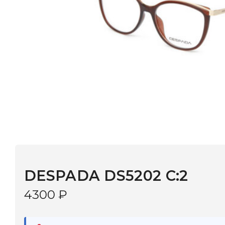
DESPADA DS5202 С:2
4300
₽
В наличии
в 9 салонах Иркутска и Шелехова |
Дост
МОНОКЛЬ САЙТ
3–5 дней |
Промокод
— скидка 10%