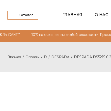
ГЛАВНАЯ
О НАС
Каталог
 -10% на очки, линзы любой сложности. Промокод "МОНО
Главная
Оправы
D
DESPADA
DESPADA DS5215 С:
/
/
/
/