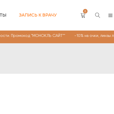
0
КТЫ
ЗАПИСЬ К ВРАЧУ
окод "МОНОКЛЬ САЙТ"" -10% на очки, линзы любой сложн