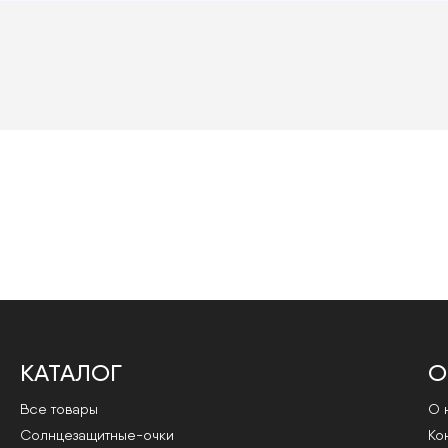
КАТАЛОГ
О
Все товары
О 
Cолнцезащитные-очки
Ко