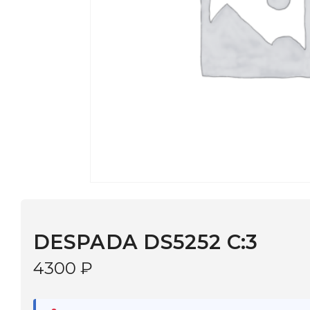
DESPADA DS5252 С:3
4300
₽
В наличии
в 9 салонах Иркутска и Шелехова |
Дост
МОНОКЛЬ САЙТ
3–5 дней |
Промокод
— скидка 10%