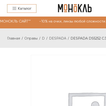
Каталог
"МОНОКЛЬ САЙТ"" -10% на очки, линзы любой сложности.
Главная
Оправы
D
DESPADA
DESPADA DS5252 С:
/
/
/
/