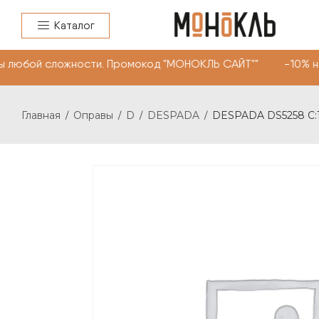
Каталог
 любой сложности. Промокод "МОНОКЛЬ САЙТ"" -10% на о
Главная
Оправы
D
DESPADA
DESPADA DS5258 С:
/
/
/
/