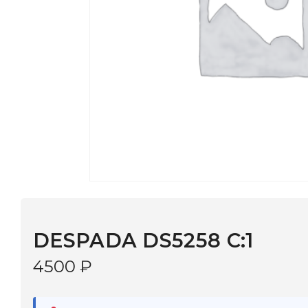
DESPADA DS5258 С:1
4500
₽
В наличии
в 9 салонах Иркутска и Шелехова |
Дост
МОНОКЛЬ САЙТ
3–5 дней |
Промокод
— скидка 10%