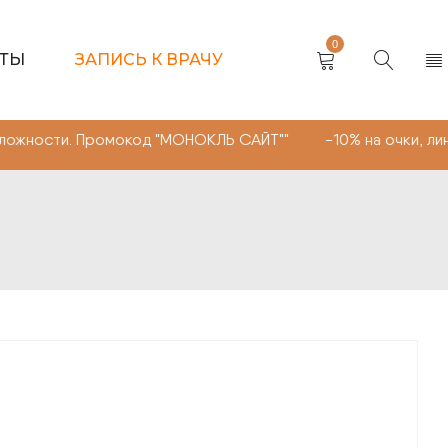
0
КТЫ
ЗАПИСЬ К ВРАЧУ
 Промокод "МОНОКЛЬ САЙТ"" -10% на очки, линзы любой 