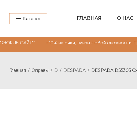
ГЛАВНАЯ
О НАС
Каталог
ЙТ"" -10% на очки, линзы любой сложности. Промокод "
Главная
Оправы
D
DESPADA
DESPADA DS5305 С:
/
/
/
/