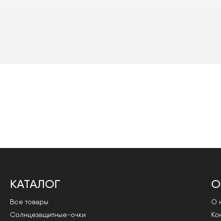
КАТАЛОГ
О
Все товары
О 
Cолнцезащитные-очки
Ко