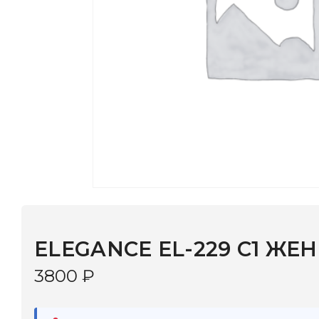
ELEGANCE EL-229 C1 ЖЕН
3800
₽
В наличии
в 9 салонах Иркутска и Шелехова |
Дост
МОНОКЛЬ САЙТ
3–5 дней |
Промокод
— скидка 10%