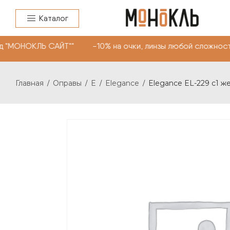
Каталог
 "МОНОКЛЬ САЙТ"" -10% на очки, линзы любой сложности
Главная
Оправы
E
Elegance
Elegance EL-229 c1 ж
/
/
/
/