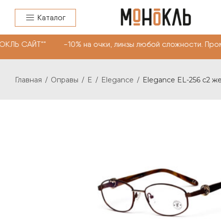
Каталог
ОКЛЬ САЙТ"" -10% на очки, линзы любой сложности. Про
Главная
Оправы
E
Elegance
Elegance EL-256 c2 ж
/
/
/
/