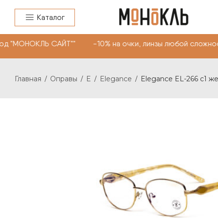
Каталог
д "МОНОКЛЬ САЙТ"" -10% на очки, линзы любой сложнос
Главная
Оправы
E
Elegance
Elegance EL-266 c1 ж
/
/
/
/