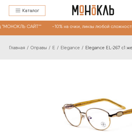
Каталог
 "МОНОКЛЬ САЙТ"" -10% на очки, линзы любой сложности
Главная
Оправы
E
Elegance
Elegance EL-267 c1 ж
/
/
/
/