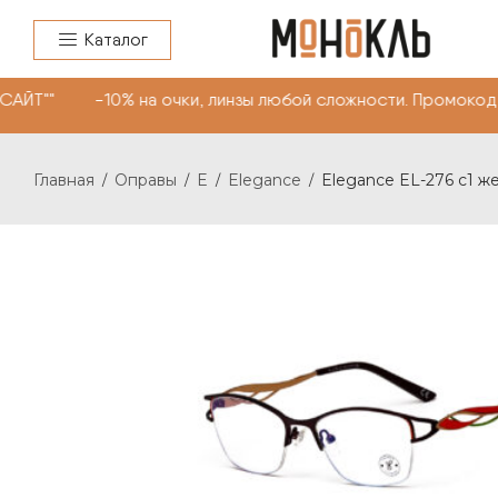
Каталог
САЙТ"" -10% на очки, линзы любой сложности. Промоко
Главная
Оправы
E
Elegance
Elegance EL-276 c1 ж
/
/
/
/