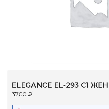
ELEGANCE EL-293 C1 ЖЕН
3700
₽
В наличии
в 9 салонах Иркутска и Шелехова |
Дост
МОНОКЛЬ САЙТ
3–5 дней |
Промокод
— скидка 10%
В КОРЗИНУ