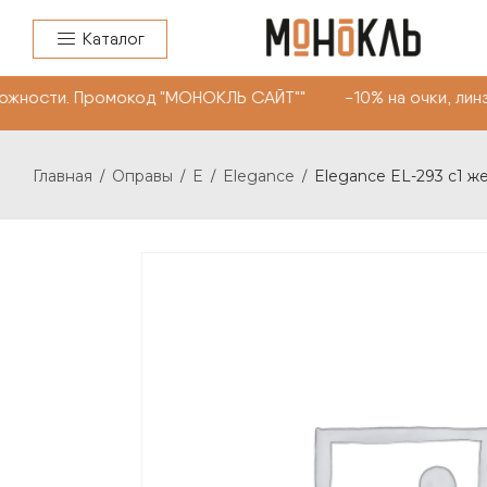
Каталог
ожности. Промокод "МОНОКЛЬ САЙТ"" -10% на очки, линз
Главная
Оправы
E
Elegance
Elegance EL-293 c1 ж
/
/
/
/