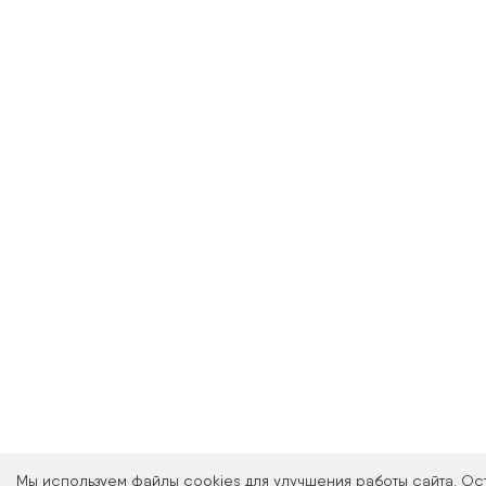
Оптика Мон
лицензированн
кабинета, где 
офтальмологи
образо
Запись на про
ссы
Мы используем файлы cookies для улучшения работы сайта. Ос