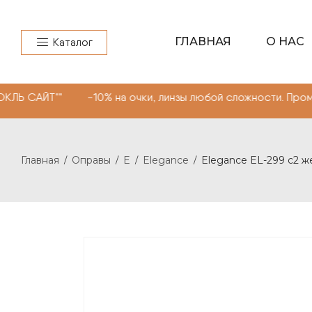
ГЛАВНАЯ
О НАС
Каталог
" -10% на очки, линзы любой сложности. Промокод "МОН
Главная
Оправы
E
Elegance
Elegance EL-299 c2 ж
/
/
/
/