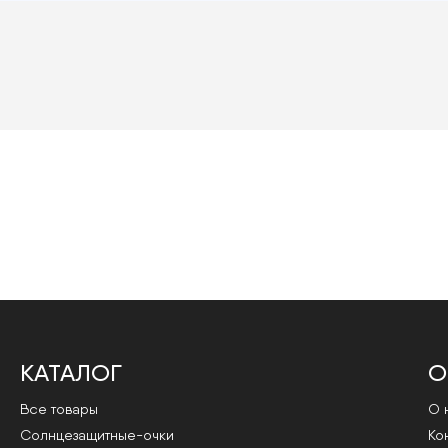
КАТАЛОГ
О
Все товары
О 
Cолнцезащитные-очки
Ко