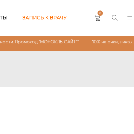
0
КТЫ
ЗАПИСЬ К ВРАЧУ
мокод "МОНОКЛЬ САЙТ"" -10% на очки, линзы любой слож