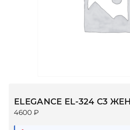
ELEGANCE EL-324 C3 ЖЕН
4600
₽
В наличии
в 9 салонах Иркутска и Шелехова |
Дост
МОНОКЛЬ САЙТ
3–5 дней |
Промокод
— скидка 10%