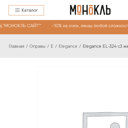
Каталог
 "МОНОКЛЬ САЙТ"" -10% на очки, линзы любой сложности
Главная
Оправы
E
Elegance
Elegance EL-324 c3 ж
/
/
/
/