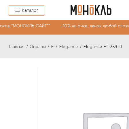
Каталог
окод "МОНОКЛЬ САЙТ"" -10% на очки, линзы любой сложн
Главная
Оправы
E
Elegance
Elegance EL-359 c1
/
/
/
/