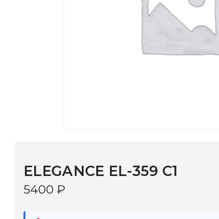
ELEGANCE EL-359 C1
5400
₽
В наличии
в 9 салонах Иркутска и Шелехова |
Дост
МОНОКЛЬ САЙТ
3–5 дней |
Промокод
— скидка 10%