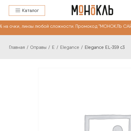
Каталог
 очки, линзы любой сложности. Промокод "МОНОКЛЬ САЙТ
Главная
Оправы
E
Elegance
Elegance EL-359 c3
/
/
/
/