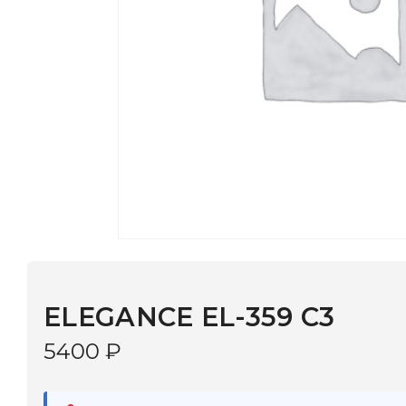
ELEGANCE EL-359 C3
5400
₽
В наличии
в 9 салонах Иркутска и Шелехова |
Дост
МОНОКЛЬ САЙТ
3–5 дней |
Промокод
— скидка 10%
В КОРЗИНУ