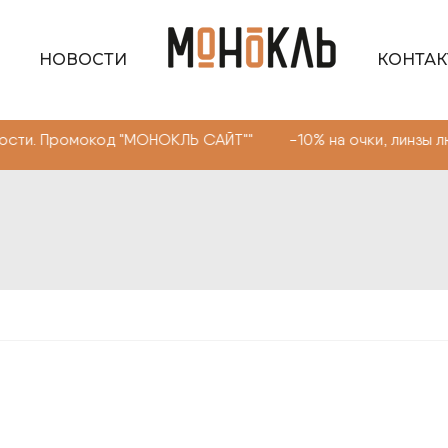
НОВОСТИ
КОНТА
код "МОНОКЛЬ САЙТ"" -10% на очки, линзы любой сложно