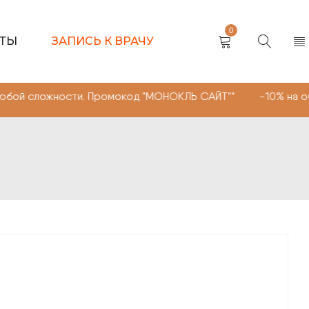
0
КТЫ
ЗАПИСЬ К ВРАЧУ
сти. Промокод "МОНОКЛЬ САЙТ"" -10% на очки, линзы лю