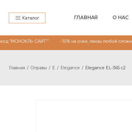
ГЛАВНАЯ
О НАС
Каталог
ЛЬ САЙТ"" -10% на очки, линзы любой сложности. Промо
Главная
Оправы
E
Elegance
Elegance EL-365 c2
/
/
/
/