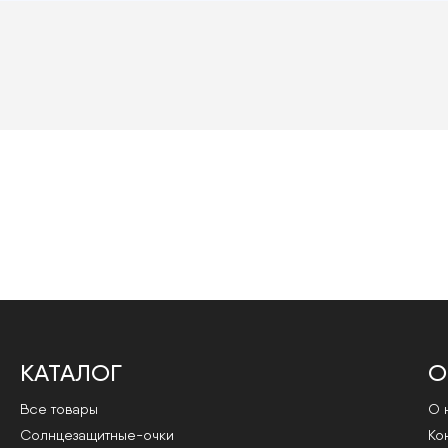
КАТАЛОГ
О
Все товары
О 
Cолнцезащитные-очки
Ко