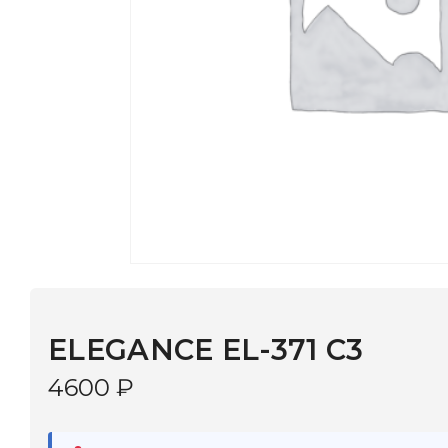
ELEGANCE EL-371 C3
4600
₽
В наличии
в 9 салонах Иркутска и Шелехова |
Дост
МОНОКЛЬ САЙТ
3–5 дней |
Промокод
— скидка 10%