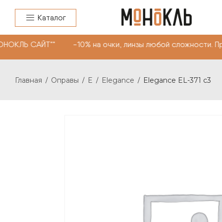
Каталог
НОКЛЬ САЙТ"" -10% на очки, линзы любой сложности. П
Главная
Оправы
E
Elegance
Elegance EL-371 c3
/
/
/
/