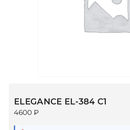
ELEGANCE EL-384 C1
4600
₽
В наличии
в 9 салонах Иркутска и Шелехова |
Дост
МОНОКЛЬ САЙТ
3–5 дней |
Промокод
— скидка 10%