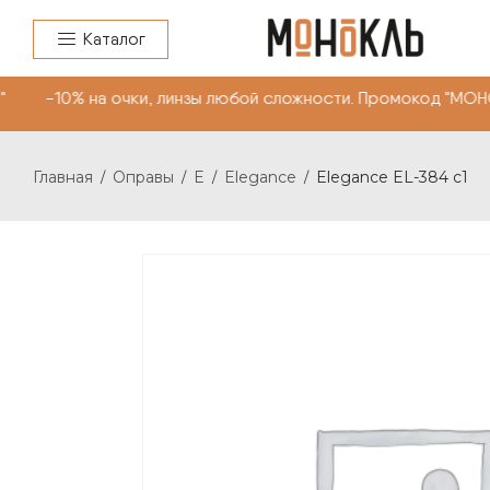
Каталог
 -10% на очки, линзы любой сложности. Промокод "МОНО
Главная
Оправы
E
Elegance
Elegance EL-384 c1
/
/
/
/