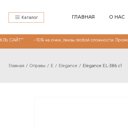
ГЛАВНАЯ
О НАС
Каталог
"" -10% на очки, линзы любой сложности. Промокод "МО
Главная
Оправы
E
Elegance
Elegance EL-386 c1
/
/
/
/