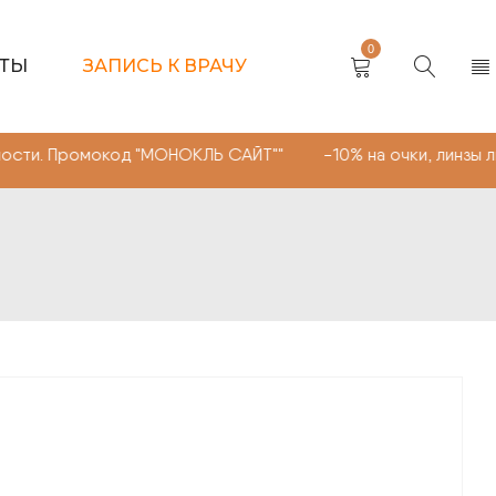
0
КТЫ
ЗАПИСЬ К ВРАЧУ
омокод "МОНОКЛЬ САЙТ"" -10% на очки, линзы любой сло