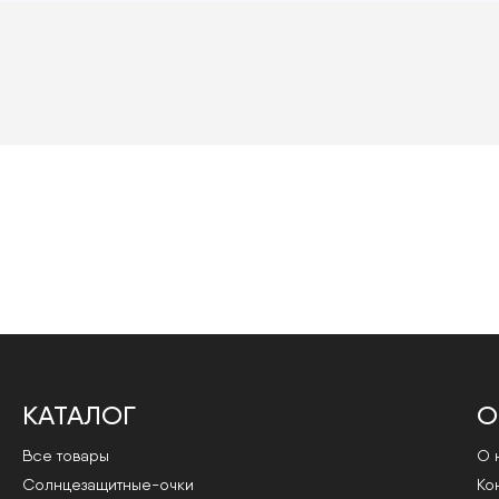
КАТАЛОГ
О
Все товары
О 
Cолнцезащитные-очки
Ко