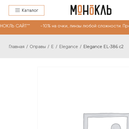
Каталог
НОКЛЬ САЙТ"" -10% на очки, линзы любой сложности. Пр
Главная
Оправы
E
Elegance
Elegance EL-386 c2
/
/
/
/