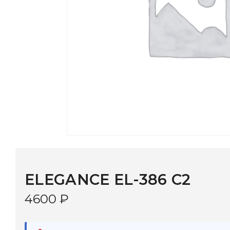
ELEGANCE EL-386 C2
4600
₽
В наличии
в 9 салонах Иркутска и Шелехова |
Дост
МОНОКЛЬ САЙТ
3–5 дней |
Промокод
— скидка 10%