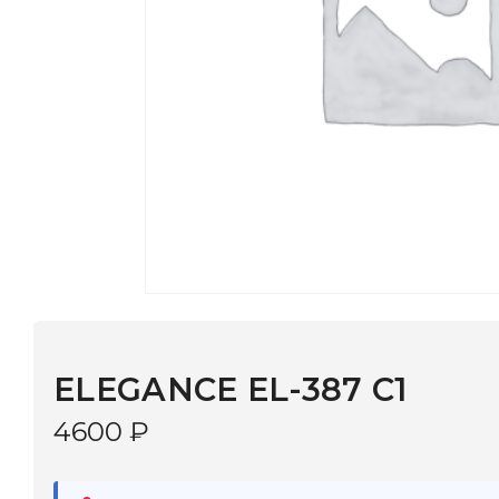
ELEGANCE EL-387 C1
4600
₽
В наличии
в 9 салонах Иркутска и Шелехова |
Дост
МОНОКЛЬ САЙТ
3–5 дней |
Промокод
— скидка 10%