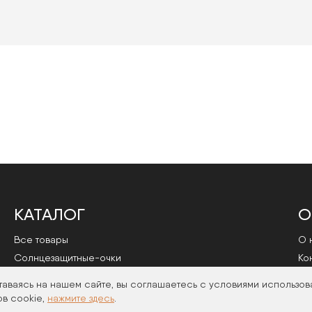
КАТАЛОГ
О
Все товары
О 
Cолнцезащитные-очки
Ко
Оправы
По
таваясь на нашем сайте, вы соглашаетесь с условиями использов
в cookie,
нажмите здесь
.