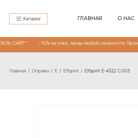
ГЛАВНАЯ
О НАС
Каталог
"" -10% на очки, линзы любой сложности. Промокод "МО
Главная
Оправы
E
Elfspirit
Elfspirit E-4322 C:003
/
/
/
/