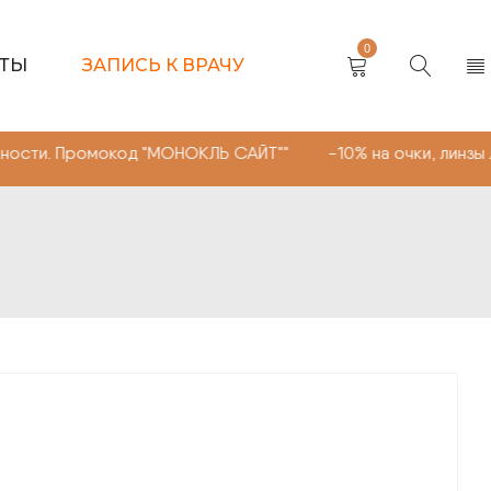
0
КТЫ
ЗАПИСЬ К ВРАЧУ
омокод "МОНОКЛЬ САЙТ"" -10% на очки, линзы любой сло