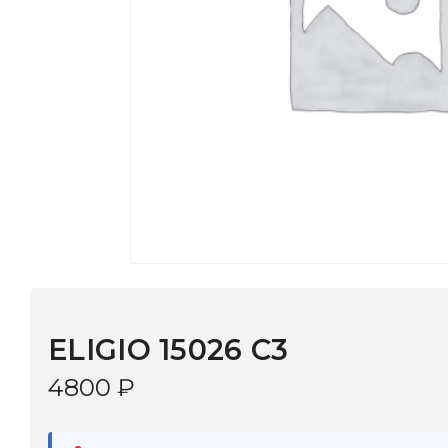
ELIGIO 15026 С3
4800
₽
В наличии
в 9 салонах Иркутска и Шелехова |
Дост
МОНОКЛЬ САЙТ
3–5 дней |
Промокод
— скидка 10%