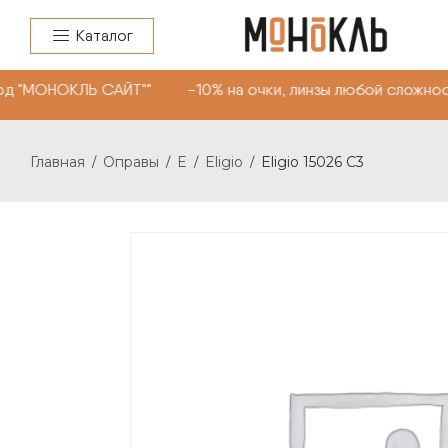
Каталог
д "МОНОКЛЬ САЙТ"" -10% на очки, линзы любой сложнос
Главная
Оправы
E
Eligio
Eligio 15026 С3
/
/
/
/