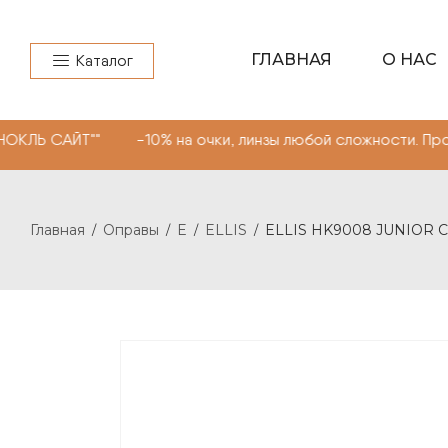
ГЛАВНАЯ
О НАС
Каталог
"" -10% на очки, линзы любой сложности. Промокод "МО
Главная
Оправы
E
ELLIS
ELLIS HK9008 JUNIOR 
/
/
/
/