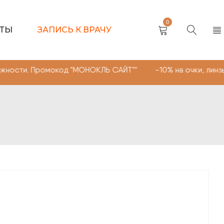
0
КТЫ
ЗАПИСЬ К ВРАЧУ
омокод "МОНОКЛЬ САЙТ"" -10% на очки, линзы любой сл