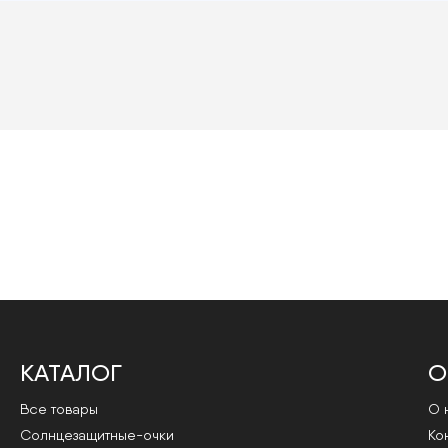
КАТАЛОГ
О
Все товары
О 
Cолнцезащитные-очки
Ко