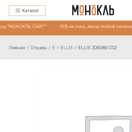
Каталог
од "МОНОКЛЬ САЙТ"" -10% на очки, линзы любой сложнос
Главная
Оправы
E
ELLIS
ELLIS JD5085 C02
/
/
/
/