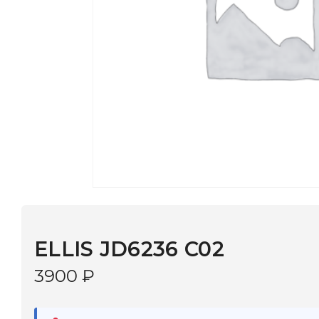
ELLIS JD6236 C02
3900
₽
В наличии
в 9 салонах Иркутска и Шелехова |
Дост
МОНОКЛЬ САЙТ
3–5 дней |
Промокод
— скидка 10%