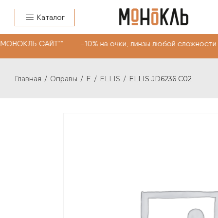
Каталог
"МОНОКЛЬ САЙТ"" -10% на очки, линзы любой сложности.
Главная
Оправы
E
ELLIS
ELLIS JD6236 C02
/
/
/
/