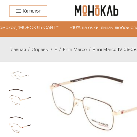
Каталог
мокод "МОНОКЛЬ САЙТ"" -10% на очки, линзы любой слож
Главная
Оправы
E
Enni Marco
Enni Marco IV 06-08
/
/
/
/