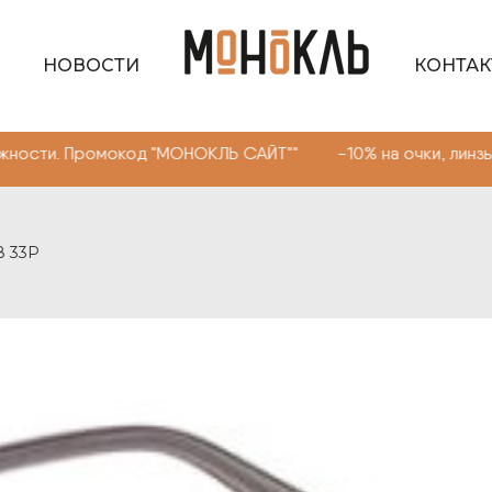
НОВОСТИ
КОНТА
Промокод "МОНОКЛЬ САЙТ"" -10% на очки, линзы любой с
8 33P