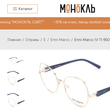
Каталог
окод "МОНОКЛЬ САЙТ"" -10% на очки, линзы любой сложн
Главная
Оправы
E
Enni Marco
Enni Marco IV 11-950
/
/
/
/