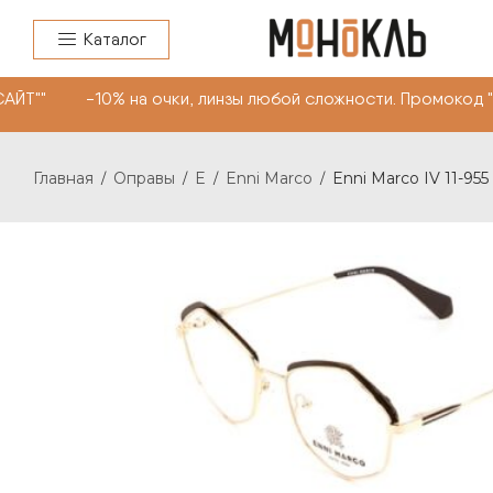
Каталог
АЙТ"" -10% на очки, линзы любой сложности. Промокод 
Главная
Оправы
E
Enni Marco
Enni Marco IV 11-955
/
/
/
/