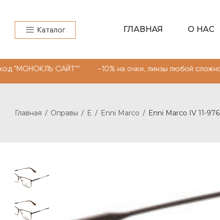
ГЛАВНАЯ
О НАС
Каталог
ЛЬ САЙТ"" -10% на очки, линзы любой сложности. Пром
Главная
Оправы
E
Enni Marco
Enni Marco IV 11-97
/
/
/
/