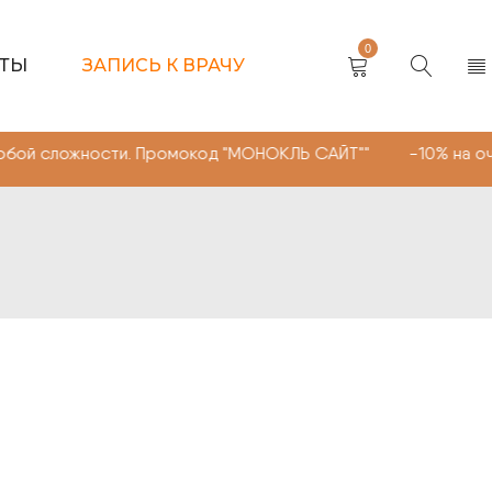
0
КТЫ
ЗАПИСЬ К ВРАЧУ
ости. Промокод "МОНОКЛЬ САЙТ"" -10% на очки, линзы л