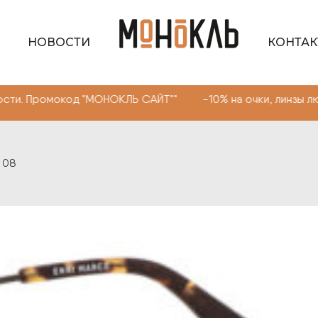
НОВОСТИ
КОНТА
окод "МОНОКЛЬ САЙТ"" -10% на очки, линзы любой сложн
6 08