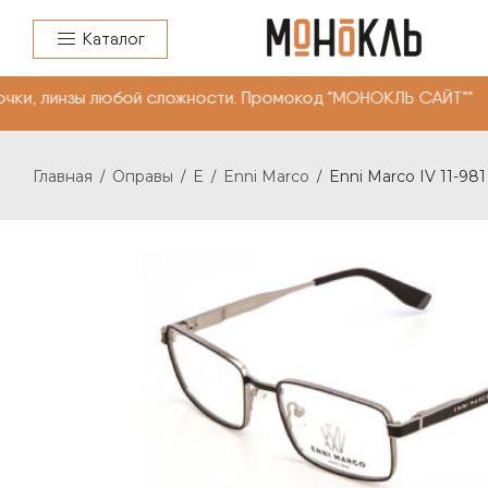
Каталог
и, линзы любой сложности. Промокод "МОНОКЛЬ САЙТ"" -
Главная
Оправы
E
Enni Marco
Enni Marco IV 11-981
/
/
/
/