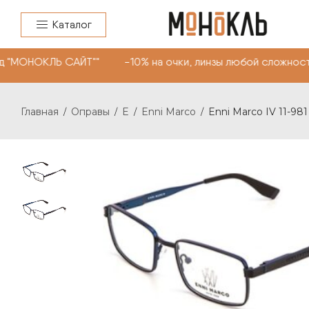
Каталог
д "МОНОКЛЬ САЙТ"" -10% на очки, линзы любой сложност
Главная
Оправы
E
Enni Marco
Enni Marco IV 11-981
/
/
/
/