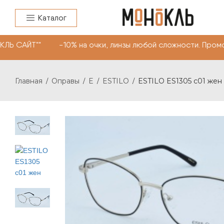
Каталог
ЛЬ САЙТ"" -10% на очки, линзы любой сложности. Пром
Главная
Оправы
E
ESTILO
ESTILO ES1305 с01 жен
/
/
/
/