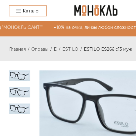
Каталог
 "МОНОКЛЬ САЙТ"" -10% на очки, линзы любой сложности
Главная
Оправы
E
ESTILO
ESTILO ES266 с13 муж
/
/
/
/