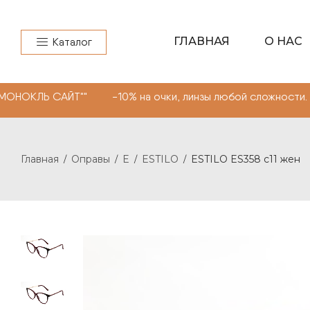
ГЛАВНАЯ
О НАС
Каталог
АЙТ"" -10% на очки, линзы любой сложности. Промокод 
Главная
Оправы
E
ESTILO
ESTILO ES358 с11 жен
/
/
/
/