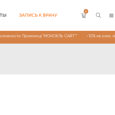
0
КТЫ
ЗАПИСЬ К ВРАЧУ
 Промокод "МОНОКЛЬ САЙТ"" -10% на очки, линзы любой 