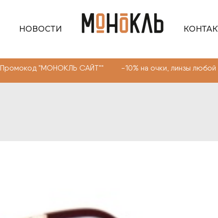
НОВОСТИ
КОНТА
"МОНОКЛЬ САЙТ"" -10% на очки, линзы любой сложности.