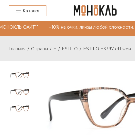
Каталог
"МОНОКЛЬ САЙТ"" -10% на очки, линзы любой сложности.
Главная
Оправы
E
ESTILO
ESTILO ES397 с11 жен
/
/
/
/