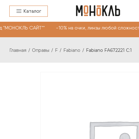
Каталог
"МОНОКЛЬ САЙТ"" -10% на очки, линзы любой сложности.
Главная
Оправы
F
Fabiano
Fabiano FA672221 C:1
/
/
/
/