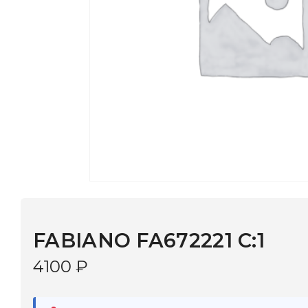
FABIANO FA672221 C:1
4100
₽
В наличии
в 9 салонах Иркутска и Шелехова |
Дост
МОНОКЛЬ САЙТ
3–5 дней |
Промокод
— скидка 10%
В КОРЗИНУ