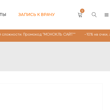
0
КТЫ
ЗАПИСЬ К ВРАЧУ
и. Промокод "МОНОКЛЬ САЙТ"" -10% на очки, линзы любо