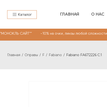
ГЛАВНАЯ
О НАС
Каталог
САЙТ"" -10% на очки, линзы любой сложности. Промоко
Главная
Оправы
F
Fabiano
Fabiano FA672226 C:1
/
/
/
/