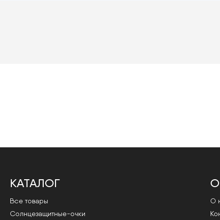
КАТАЛОГ
О
Все товары
О 
Cолнцезащитные-очки
Ко