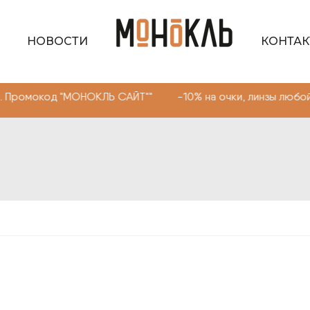
НОВОСТИ
КОНТА
д "МОНОКЛЬ САЙТ"" -10% на очки, линзы любой сложност