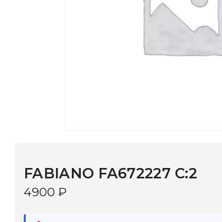
FABIANO FA672227 C:2
4900
₽
В наличии
в 9 салонах Иркутска и Шелехова |
Дост
МОНОКЛЬ САЙТ
3–5 дней |
Промокод
— скидка 10%