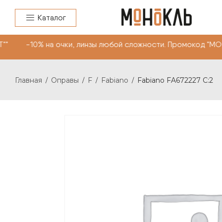
Каталог
"" -10% на очки, линзы любой сложности. Промокод "МО
Главная
Оправы
F
Fabiano
Fabiano FA672227 C:2
/
/
/
/